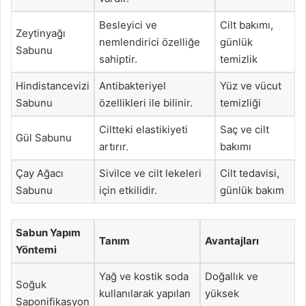
Besleyici ve
Cilt bakımı,
Zeytinyağı
nemlendirici özelliğe
günlük
Sabunu
sahiptir.
temizlik
Hindistancevizi
Antibakteriyel
Yüz ve vücut
Sabunu
özellikleri ile bilinir.
temizliği
Ciltteki elastikiyeti
Saç ve cilt
Gül Sabunu
artırır.
bakımı
Çay Ağacı
Sivilce ve cilt lekeleri
Cilt tedavisi,
Sabunu
için etkilidir.
günlük bakım
Sabun Yapım
Tanım
Avantajları
Yöntemi
Yağ ve kostik soda
Doğallık ve
Soğuk
kullanılarak yapılan
yüksek
Saponifikasyon