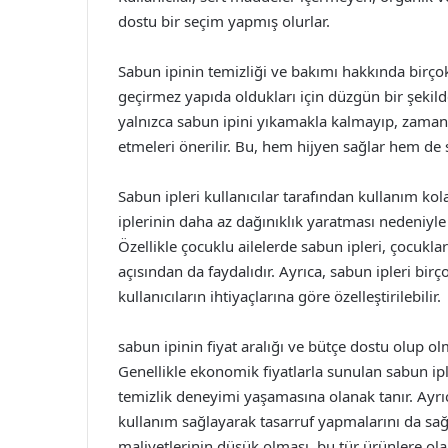
dostu bir seçim yapmış olurlar.
Sabun ipinin temizliği ve bakımı hakkında birço
geçirmez yapıda oldukları için düzgün bir şekild
yalnızca sabun ipini yıkamakla kalmayıp, zaman
etmeleri önerilir. Bu, hem hijyen sağlar hem de
Sabun ipleri kullanıcılar tarafından kullanım kol
iplerinin daha az dağınıklık yaratması nedeniyle
Özellikle çocuklu ailelerde sabun ipleri, çocukla
açısından da faydalıdır. Ayrıca, sabun ipleri bi
kullanıcıların ihtiyaçlarına göre özelleştirilebilir.
sabun ipinin fiyat aralığı ve bütçe dostu olup ol
Genellikle ekonomik fiyatlarla sunulan sabun iple
temizlik deneyimi yaşamasına olanak tanır. Ayrıc
kullanım sağlayarak tasarruf yapmalarını da sağla
maliyetlerinin düşük olması, bu tür ürünlere olan