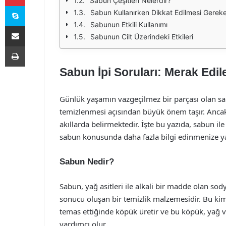
Sabun Çeşitleri Nelerdir?
Skype
Sabun Kullanırken Dikkat Edilmesi Gereke
Sabunun Etkili Kullanımı
E-Posta ile paylaş
Sabunun Cilt Üzerindeki Etkileri
Yazdır
Sabun İpi Soruları: Merak Edile
Günlük yaşamın vazgeçilmez bir parçası olan sab
temizlenmesi açısından büyük önem taşır. Anca
akıllarda belirmektedir. İşte bu yazıda, sabun ile 
sabun konusunda daha fazla bilgi edinmenize y
Sabun Nedir?
Sabun, yağ asitleri ile alkali bir madde olan s
sonucu oluşan bir temizlik malzemesidir. Bu kim
temas ettiğinde köpük üretir ve bu köpük, yağ ve
yardımcı olur.