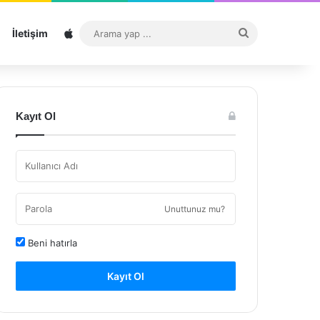
Sitemap
Arama
İletişim
yap
...
Kayıt Ol
Unuttunuz mu?
Beni hatırla
Kayıt Ol