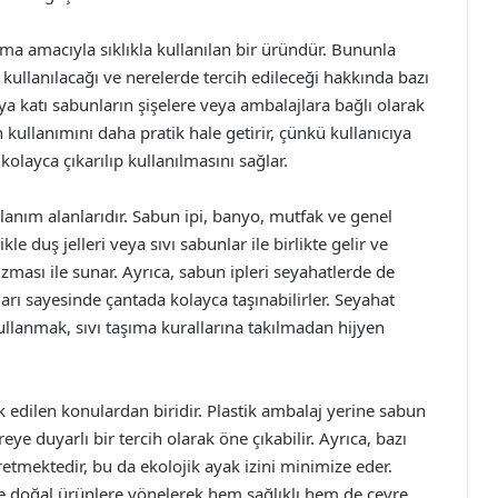
ama amacıyla sıklıkla kullanılan bir üründür. Bununla
l kullanılacağı ve nerelerde tercih edileceği hakkında bazı
eya katı sabunların şişelere veya ambalajlara bağlı olarak
kullanımını daha pratik hale getirir, çünkü kullanıcıya
olayca çıkarılıp kullanılmasını sağlar.
lanım alanlarıdır. Sabun ipi, banyo, mutfak ve genel
ikle duş jelleri veya sıvı sabunlar ile birlikte gelir ve
ası ile sunar. Ayrıca, sabun ipleri seyahatlerde de
arı sayesinde çantada kolayca taşınabilirler. Seyahat
ullanmak, sıvı taşıma kurallarına takılmadan hijyen
ak edilen konulardan biridir. Plastik ambalaj yerine sabun
reye duyarlı bir tercih olarak öne çıkabilir. Ayrıca, bazı
etmektedir, bu da ekolojik ayak izini minimize eder.
ve doğal ürünlere yönelerek hem sağlıklı hem de çevre