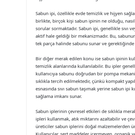
Sabun ipi, özellikle evde temizlik ve hijyen sağl
birlikte, birçok kişi sabun ipinin ne olduğu, nası
sorular sormaktadır. Sabun ipi, genellikle sıvı v
aktif hale geldiği bir mekanizmadır. Bu, sabunun 
tek parça halinde sabunu sunar ve gerektiğinde k
Bir diğer merak edilen konu ise sabun ipinin kul
temizlik alanlarında kullanılabilir. Bu ipler genell
kullanıcıya sabunu doğrudan bir pompa mekanizm
sıklıkla tercih edilmektedir, çünkü kompakt yapıl
esnasında sıvı sabun taşımak yerine sabun ipi k
sağlama imkanı sunar.
Sabun iplerinin çevresel etkileri de sıklıkla mer
ipleri kullanmak, atık miktarını azaltabilir ve çev
üreticiler sabun iplerini doğal malzemelerden ür
Kullanıcılar, sert maddeler içermeyen, organik 