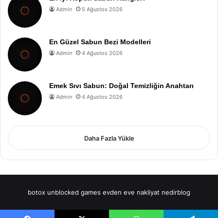
Admin
5 Ağustos 2026
En Güzel Sabun Bezi Modelleri
Admin
4 Ağustos 2026
Emek Sıvı Sabun: Doğal Temizliğin Anahtarı
Admin
4 Ağustos 2026
Daha Fazla Yükle
botox
unblocked games
evden eve nakliyat
nedirblog