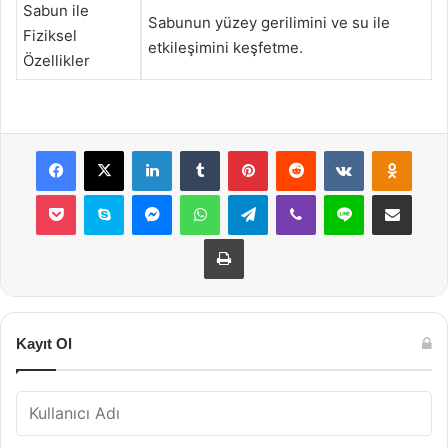
Sabun ile
Sabunun yüzey gerilimini ve su ile
Fiziksel
etkileşimini keşfetme.
Özellikler
Facebook
X
LinkedIn
Tumblr
Pinterest
Reddit
VKontakte
Odnok
Pocket
Skype
Messenger
WhatsApp
Telegram
Viber
Line
E-Posta ile payla
Yazdır
Kayıt Ol