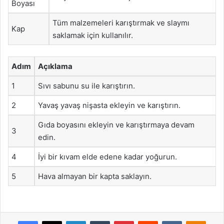
Boyası
Tüm malzemeleri karıştırmak ve slaymı
Kap
saklamak için kullanılır.
Adım
Açıklama
1
Sıvı sabunu su ile karıştırın.
2
Yavaş yavaş nişasta ekleyin ve karıştırın.
Gıda boyasını ekleyin ve karıştırmaya devam
3
edin.
4
İyi bir kıvam elde edene kadar yoğurun.
5
Hava almayan bir kapta saklayın.
Facebook
X
LinkedIn
Tumblr
Pinterest
Reddit
VKontakte
Odnok