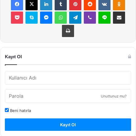
Pocket
Skype
Messenger
WhatsApp
Telegram
Viber
Line
E-Posta ile payla
Yazdır
Kayıt Ol
Unuttunuz mu?
Beni hatırla
Kayıt Ol