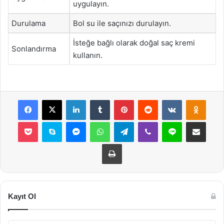
uygulayın.
Durulama
Bol su ile saçınızı durulayın.
İsteğe bağlı olarak doğal saç kremi
Sonlandırma
kullanın.
Facebook
X
LinkedIn
Tumblr
Pinterest
Reddit
VKontakte
Odnok
Pocket
Skype
Messenger
WhatsApp
Telegram
Viber
Line
E-Posta ile payla
Yazdır
Kayıt Ol