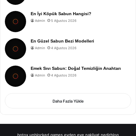
En İyi Köpük Sabun Hangisi?
Admin
5 Ağustos 2026
En Güzel Sabun Bezi Modelleri
Admin
4 Ağustos 2026
Emek Sıvı Sabun: Doğal Temizliğin Anahtarı
Admin
4 Ağustos 2026
Daha Fazla Yükle
botox
unblocked games
evden eve nakliyat
nedirblog