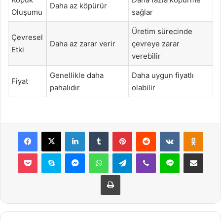
Daha az köpürür
Oluşumu
sağlar
Üretim sürecinde
Çevresel
Daha az zarar verir
çevreye zarar
Etki
verebilir
Genellikle daha
Daha uygun fiyatlı
Fiyat
pahalıdır
olabilir
Facebook
X
LinkedIn
Tumblr
Pinterest
Reddit
VKontakte
Odnok
Pocket
Skype
Messenger
WhatsApp
Telegram
Viber
Line
E-Posta ile payla
Yazdır