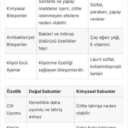
Sentetik ve yapay
Sülfat,
Kimyasal
maddeler içerir, ciltte
paraben, yapay
Bileşenler
istenmeyen etkilere
renkler
neden olabilir.
Bakteri ve mikrop
Antibakteriyel
Çay ağacı yağı,
öldürücü özellikler
Bileşenler
E vitamini
taşır.
Lauril sülfat,
Köpürtücü
Köpürme özelliği
kokamidopropil
Ajanlar
sağlayan bileşenlerdir.
betain
Özellik
Doğal Sabunlar
Kimyasal Sabunlar
Genellikle daha
Cilt
Ciltte tahrişe neden
uyumlu ve tahriş
Uyumu
olabilir
etmez
Köpük
Daha fazla köpürme