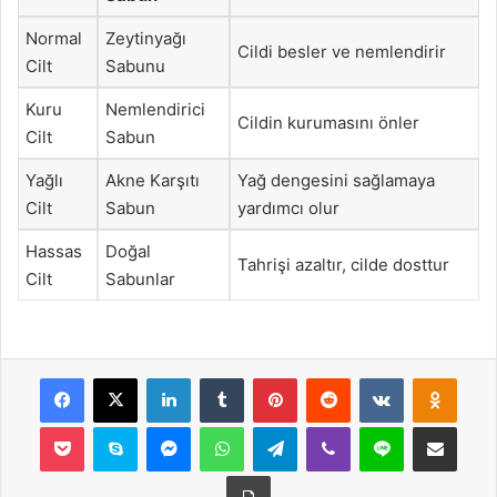
Normal
Zeytinyağı
Cildi besler ve nemlendirir
Cilt
Sabunu
Kuru
Nemlendirici
Cildin kurumasını önler
Cilt
Sabun
Yağlı
Akne Karşıtı
Yağ dengesini sağlamaya
Cilt
Sabun
yardımcı olur
Hassas
Doğal
Tahrişi azaltır, cilde dosttur
Cilt
Sabunlar
Facebook
X
LinkedIn
Tumblr
Pinterest
Reddit
VKontakte
Odnok
Pocket
Skype
Messenger
WhatsApp
Telegram
Viber
Line
E-Posta ile payla
Yazdır