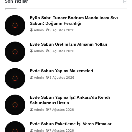
Son Yazılar
Eyüp Sabri Tuncer Bodrum Mandalinası Sıvı
Sabun: Doğanın Ferahlığı
Admin
9 Ağustos 2026
Evde Sabun Üretim İzni Almanın Yolları
Admin
8 Ağustos 2026
Evde Sabun Yapımı Malzemeleri
Admin
8 Ağustos 2026
Evde Sabun Yapma İşi: Ankara’da Kendi
Sabunlarınızı Üretin
Admin
7 Ağustos 2026
Evde Sabun Paketleme İşi Veren Firmalar
Admin
7 Ağustos 2026