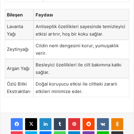
Bileşen
Faydası
Lavanta
Antiseptik özellikleri sayesinde temizleyici
Yağı
etkisi artırır, hoş bir koku sağlar.
Cildin nem dengesini korur, yumuşaklık
Zeytinyağı
verir.
Besleyici özellikleri ile cilt bakımına katkı
Argan Yağı
sağlar.
Özlü Bitki
Doğal koruyucu etkisi ile ciltteki zararlı
Ekstraktları
etkileri minimize eder.
Facebook
X
LinkedIn
Tumblr
Pinterest
Reddit
VKontakte
Odnok
Pocket
Skype
Messenger
WhatsApp
Telegram
Viber
Line
E-Posta ile payla