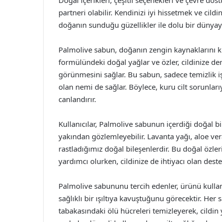
Doğal içerikleri, çeşitli seçenekleri ve çevre dost
partneri olabilir. Kendinizi iyi hissetmek ve cil
doğanın sunduğu güzellikler ile dolu bir dünyay
Palmolive sabun, doğanın zengin kaynaklarını ku
formülündeki doğal yağlar ve özler, cildinize der
görünmesini sağlar. Bu sabun, sadece temizlik i
olan nemi de sağlar. Böylece, kuru cilt sorunları
canlandırır.
Kullanıcılar, Palmolive sabunun içerdiği doğal bil
yakından gözlemleyebilir. Lavanta yağı, aloe ver
rastladığımız doğal bileşenlerdir. Bu doğal özler
yardımcı olurken, cildinize de ihtiyacı olan deste
Palmolive sabununu tercih edenler, ürünü kullanm
sağlıklı bir ışıltıya kavuştuğunu görecektir. He
tabakasındaki ölü hücreleri temizleyerek, cildin