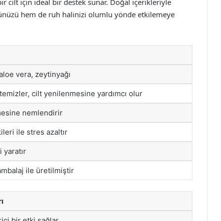
ir cilt için ideal bir destek sunar. Doğal içerikleriyle
ünüzü hem de ruh halinizi olumlu yönde etkilemeye
aloe vera, zeytinyağı
temizler, cilt yenilenmesine yardımcı olur
mesine nemlendirir
ileri ile stres azaltır
 yaratır
balaj ile üretilmiştir
ı
ici bir etki sağlar