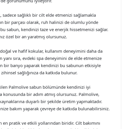
 de görünümünü iyileştirir.
 sadece sağlıklı bir cilt elde etmenizi sağlamakla
n bir parçası olarak, ruh halinizi de olumlu yönde
ş bu sabun, kendinizi taze ve enerjik hissetmenizi sağlar.
ız özel bir an yaratmış olursunuz.
doğal ve hafif kokular, kullanım deneyimini daha da
ımın yanı sıra, evdeki spa deneyimini de elde etmenize
an bir banyo yaparak kendinizi bu sabunun etkisiyle
 zihinsel sağlığınıza da katkıda bulunur.
tilen Palmolive sabun bölümünde kendinizi iyi
ma konusunda bir adım atmış olursunuz. Palmolive,
 kaynaklarına duyarlı bir şekilde üretim yapmaktadır.
dinize bakım yaparak çevreye de katkıda bulunabilirsiniz.
n pratik ve etkili yollarından biridir. Cilt bakımını