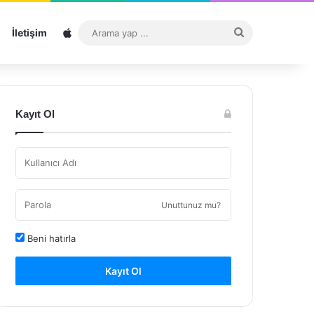
Sitemap
Arama
İletişim
yap
...
Kayıt Ol
Unuttunuz mu?
Beni hatırla
Kayıt Ol