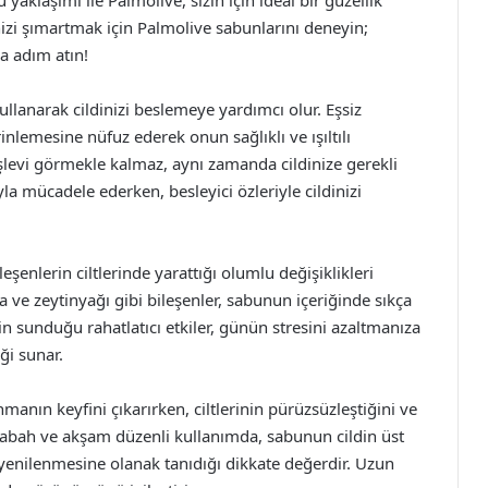
u yaklaşımı ile Palmolive, sizin için ideal bir güzellik
dinizi şımartmak için Palmolive sabunlarını deneyin;
a adım atın!
llanarak cildinizi beslemeye yardımcı olur. Eşsiz
inlemesine nüfuz ederek onun sağlıklı ve ışıltılı
şlevi görmekle kalmaz, aynı zamanda cildinize gerekli
yla mücadele ederken, besleyici özleriyle cildinizi
eşenlerin ciltlerinde yarattığı olumlu değişiklikleri
a ve zeytinyağı gibi bileşenler, sabunun içeriğinde sıkça
in sunduğu rahatlatıcı etkiler, günün stresini azaltmanıza
ği sunar.
anın keyfini çıkarırken, ciltlerinin pürüzsüzleştiğini ve
r sabah ve akşam düzenli kullanımda, sabunun cildin üst
 yenilenmesine olanak tanıdığı dikkate değerdir. Uzun