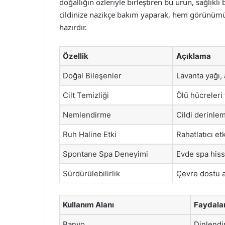
doğallığın özleriyle birleştiren bu ürün, sağlıklı b
cildinize nazikçe bakım yaparak, hem görünüm
hazırdır.
Özellik
Açıklama
Doğal Bileşenler
Lavanta yağı, 
Cilt Temizliği
Ölü hücreleri 
Nemlendirme
Cildi derinle
Ruh Haline Etki
Rahatlatıcı etk
Spontane Spa Deneyimi
Evde spa hissi
Sürdürülebilirlik
Çevre dostu am
Kullanım Alanı
Faydalar
Banyo
Dinlendir