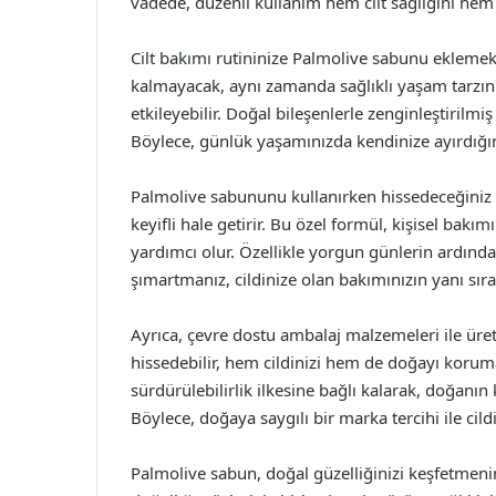
vadede, düzenli kullanım hem cilt sağlığını hem
Cilt bakımı rutininize Palmolive sabunu eklemek,
kalmayacak, aynı zamanda sağlıklı yaşam tarzını
etkileyebilir. Doğal bileşenlerle zenginleştirilmi
Böylece, günlük yaşamınızda kendinize ayırdığın
Palmolive sabununu kullanırken hissedeceğiniz 
keyifli hale getirir. Bu özel formül, kişisel bak
yardımcı olur. Özellikle yorgun günlerin ardınd
şımartmanız, cildinize olan bakımınızın yanı sıra
Ayrıca, çevre dostu ambalaj malzemeleri ile üre
hissedebilir, hem cildinizi hem de doğayı koru
sürdürülebilirlik ilkesine bağlı kalarak, doğanın
Böylece, doğaya saygılı bir marka tercihi ile cil
Palmolive sabun, doğal güzelliğinizi keşfetmenin e