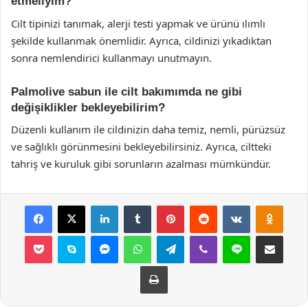
etmeliyim?
Cilt tipinizi tanımak, alerji testi yapmak ve ürünü ılımlı
şekilde kullanmak önemlidir. Ayrıca, cildinizi yıkadıktan
sonra nemlendirici kullanmayı unutmayın.
Palmolive sabun ile cilt bakımımda ne gibi
değişiklikler bekleyebilirim?
Düzenli kullanım ile cildinizin daha temiz, nemli, pürüzsüz
ve sağlıklı görünmesini bekleyebilirsiniz. Ayrıca, ciltteki
tahriş ve kuruluk gibi sorunların azalması mümkündür.
Facebook
X
LinkedIn
Tumblr
Pinterest
Reddit
VKontakte
Odnok
Pocket
Skype
Messenger
WhatsApp
Telegram
Viber
Line
E-Posta ile payla
Yazdır