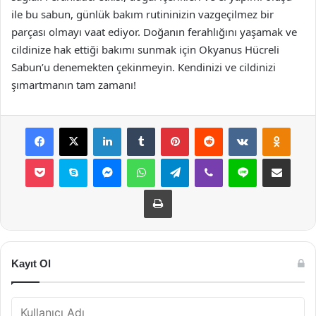
ile bu sabun, günlük bakım rutininizin vazgeçilmez bir
parçası olmayı vaat ediyor. Doğanın ferahlığını yaşamak ve
cildinize hak ettiği bakımı sunmak için Okyanus Hücreli
Sabun’u denemekten çekinmeyin. Kendinizi ve cildinizi
şımartmanın tam zamanı!
Facebook
X
LinkedIn
Tumblr
Pinterest
Reddit
VKontakte
Odnok
Pocket
Skype
Messenger
WhatsApp
Telegram
Viber
Line
E-Posta ile payla
Yazdır
Kayıt Ol