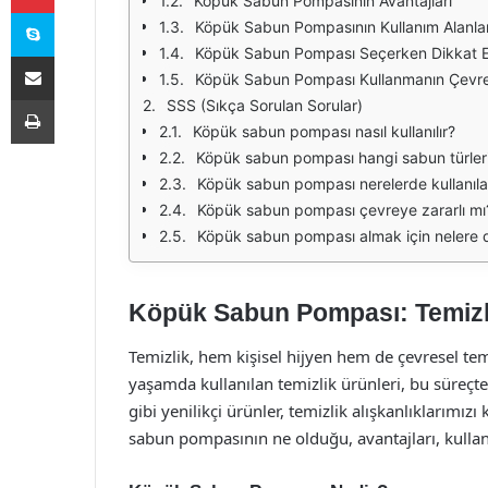
Köpük Sabun Pompasının Avantajları
Skype
Köpük Sabun Pompasının Kullanım Alanlar
Köpük Sabun Pompası Seçerken Dikkat E
E-Posta ile paylaş
Köpük Sabun Pompası Kullanmanın Çevrese
Yazdır
SSS (Sıkça Sorulan Sorular)
Köpük sabun pompası nasıl kullanılır?
Köpük sabun pompası hangi sabun türleri il
Köpük sabun pompası nerelerde kullanılab
Köpük sabun pompası çevreye zararlı mı
Köpük sabun pompası almak için nelere d
Köpük Sabun Pompası: Temizli
Temizlik, hem kişisel hijyen hem de çevresel te
yaşamda kullanılan temizlik ürünleri, bu süreçt
gibi yenilikçi ürünler, temizlik alışkanlıklarımız
sabun pompasının ne olduğu, avantajları, kullanı