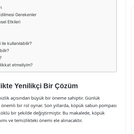
ı
dilmesi Gerekenler
l Etkileri
e kullanılabilir?
ilir?
?
ikkat etmeliyim?
kte Yenilikçi Bir Çözüm
mizlik açısından büyük bir öneme sahiptir. Günlük
e önemli bir rol oynar. Son yıllarda, köpük sabun pompası
ı köklü bir şekilde değiştirmiştir. Bu makalede, köpük
mı ve temizlikteki önemi ele alınacaktır.