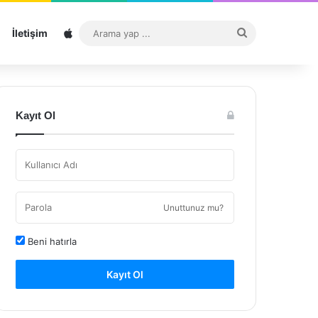
Sitemap
Arama
İletişim
yap
...
Kayıt Ol
Unuttunuz mu?
Beni hatırla
Kayıt Ol