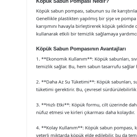
Köpük Sabun Pompası Nedir?
Köpük sabun pompası, sabunun su ile karıştırılar
Genellikle plastikten yapılmış bir şişe ve pom
karışımını havayla birleştirerek köpük şeklinde 
kullanarak etkili bir temizlik sağlamaya yardımcı
Köpük Sabun Pompasının Avantajları
1. **Ekonomik Kullanım**: Köpük sabunları, sıvı
temizlik sağlar. Bu, hem sabun tasarrufu sağla
2. **Daha Az Su Tüketimi**: Köpük sabunları, su i
tüketimi gerektirir. Bu, çevresel sürdürülebilirli
3. **Hızlı Etki**: Köpük formu, cilt üzerinde daha 
nüfuz etmesi ve kirleri çıkarması daha kolaydır.
4. **Kolay Kullanım**: Köpük sabun pompası, ku
yeterli miktarda köpük elde edilebilir, bu da temiz