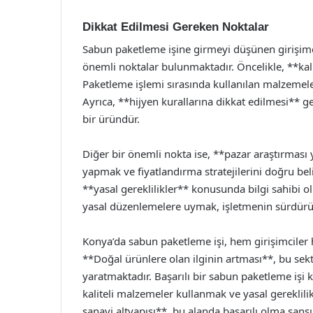
Dikkat Edilmesi Gereken Noktalar
Sabun paketleme işine girmeyi düşünen girişimci
önemli noktalar bulunmaktadır. Öncelikle, **kal
Paketleme işlemi sırasında kullanılan malzemele
Ayrıca, **hijyen kurallarına dikkat edilmesi** 
bir üründür.
Diğer bir önemli nokta ise, **pazar araştırması 
yapmak ve fiyatlandırma stratejilerini doğru beli
**yasal gereklilikler** konusunda bilgi sahibi o
yasal düzenlemelere uymak, işletmenin sürdürüleb
Konya’da sabun paketleme işi, hem girişimciler h
**Doğal ürünlere olan ilginin artması**, bu sekt
yaratmaktadır. Başarılı bir sabun paketleme işi ku
kaliteli malzemeler kullanmak ve yasal gereklil
sanayi altyapısı**, bu alanda başarılı olma şansı