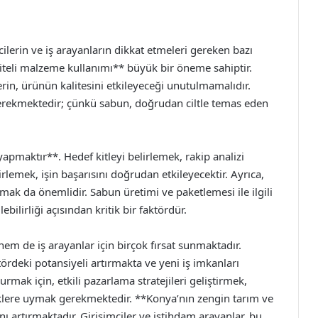
lerin ve iş arayanların dikkat etmeleri gereken bazı
iteli malzeme kullanımı** büyük bir öneme sahiptir.
rin, ürünün kalitesini etkileyeceği unutulmamalıdır.
gerekmektedir; çünkü sabun, doğrudan ciltle temas eden
yapmaktır**. Hedef kitleyi belirlemek, rakip analizi
rlemek, işin başarısını doğrudan etkileyecektir. Ayrıca,
lmak da önemlidir. Sabun üretimi ve paketlemesi ile ilgili
ilirliği açısından kritik bir faktördür.
em de iş arayanlar için birçok fırsat sunmaktadır.
ördeki potansiyeli artırmakta ve yeni iş imkanları
rmak için, etkili pazarlama stratejileri geliştirmek,
iklere uymak gerekmektedir. **Konya’nın zengin tarım ve
nı artırmaktadır. Girişimciler ve istihdam arayanlar, bu