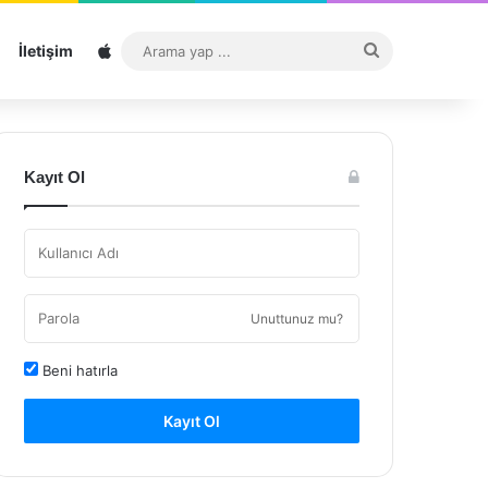
Sitemap
Arama
İletişim
yap
...
Kayıt Ol
Unuttunuz mu?
Beni hatırla
Kayıt Ol