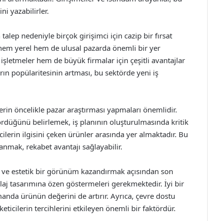
ni yazabilirler.
alep nedeniyle birçok girişimci için cazip bir fırsat
 hem yerel hem de ulusal pazarda önemli bir yer
 işletmeler hem de büyük firmalar için çeşitli avantajlar
ın popülaritesinin artması, bu sektörde yeni iş
erin öncelikle pazar araştırması yapmaları önemlidir.
rdüğünü belirlemek, iş planının oluşturulmasında kritik
cilerin ilgisini çeken ürünler arasında yer almaktadır. Bu
nmak, rekabet avantajı sağlayabilir.
k ve estetik bir görünüm kazandırmak açısından son
laj tasarımına özen göstermeleri gerekmektedir. İyi bir
manda ürünün değerini de artırır. Ayrıca, çevre dostu
cilerin tercihlerini etkileyen önemli bir faktördür.