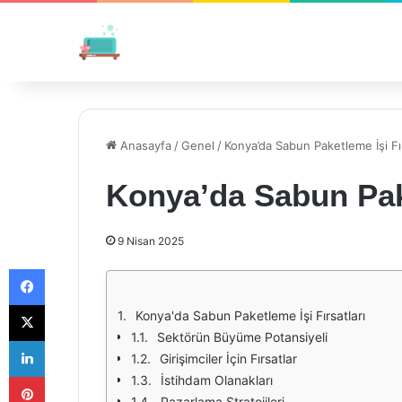
Anasayfa
/
Genel
/
Konya’da Sabun Paketleme İşi Fır
Konya’da Sabun Pake
9 Nisan 2025
Facebook
X
Konya'da Sabun Paketleme İşi Fırsatları
Sektörün Büyüme Potansiyeli
LinkedIn
Girişimciler İçin Fırsatlar
Pinterest
İstihdam Olanakları
Pazarlama Stratejileri