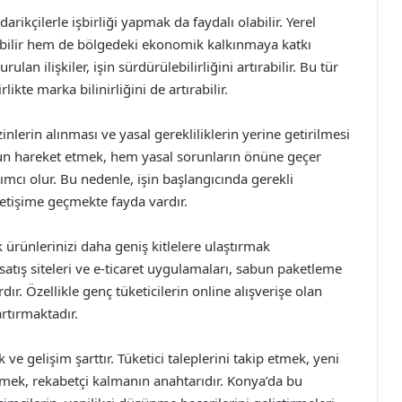
rikçilerle işbirliği yapmak da faydalı olabilir. Yerel
bilir hem de bölgedeki ekonomik kalkınmaya katkı
ulan ilişkiler, işin sürdürülebilirliğini artırabilir. Bu tür
likte marka bilinirliğini de artırabilir.
lerin alınması ve yasal gerekliliklerin yerine getirilmesi
gun hareket etmek, hem yasal sorunların önüne geçer
mcı olur. Bu nedenle, işin başlangıcında gerekli
 iletişime geçmekte fayda vardır.
 ürünlerinizi daha geniş kitlelere ulaştırmak
tış siteleri ve e-ticaret uygulamaları, sabun paketleme
rdır. Özellikle genç tüketicilerin online alışverişe olan
rtırmaktadır.
 ve gelişim şarttır. Tüketici taleplerini takip etmek, yeni
mek, rekabetçi kalmanın anahtarıdır. Konya’da bu