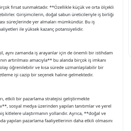
irçok fırsat sunmaktadır. **Özellikle küçük ve orta ölçekli
ilirler. Girişimcilerin, doğal sabun üreticileriyle iş birliği
ası süreçlerinde yer almaları mümkündür. Bu iş
iyetleri ile yüksek kazanç potansiyelidir.
ğil, aynı zamanda iş arayanlar için de önemli bir istihdam
ının artırılması amacıyla** bu alanda birçok iş imkanı
lay öğrenilebilir ve kısa sürede uzmanlaşılabilir bir
etleme işi cazip bir seçenek haline gelmektedir.
 etkili bir pazarlama stratejisi geliştirmekte
mı**, sosyal medya üzerinden yapılan tanıtımlar ve yerel
iş kitlelere ulaştırmanın yollarıdır. Ayrıca, **doğal ve
da yapılan pazarlama faaliyetlerinin daha etkili olmasını