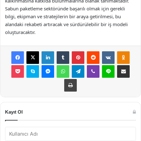
kalkınmasına katkıda bulunmalarına olanak tanımaktadır.
Sabun paketleme sektöründe başarılı olmak için gerekli
bilgi, ekipman ve stratejilerin bir araya getirilmesi, bu
alandaki rekabeti artıracak ve sürdürülebilir bir iş modeli
oluşturacaktır.
Facebook
X
LinkedIn
Tumblr
Pinterest
Reddit
VKontakte
Odnok
Pocket
Skype
Messenger
WhatsApp
Telegram
Viber
Line
E-Posta ile payla
Yazdır
Kayıt Ol