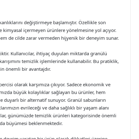
kanlıklarını değiştirmeye başlamıştır. Özellikle son
l ve kimyasal içermeyen ürünlere yönelmesine yol açıyor.
hem de cilde zarar vermeden hijyenik bir deneyim sunar.
ktir. Kullanıcılar, ihtiyaç duyulan miktarda granülü
 karışımını temizlik işlemlerinde kullanabilir. Bu pratiklik,
in önemli bir avantajdır.
bercisi olarak karşımıza çıkıyor. Sadece ekonomik ve
ımızda büyük kolaylıklar sağlayan bu ürünler, hem
 duyarlı bir alternatif sunuyor. Granül sabunların
ıklarımızın evrileceği ve daha sağlıklı bir yaşam alanı
lar, günümüzde temizlik ürünleri kategorisinde önemli
a da büyümesi beklenmektedir.
e devrim yaratan bir ürün olarak dikkatleri üzerine