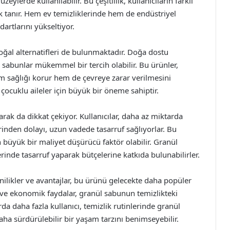
ylerde kullanılabilir. Bu çeşitlilik, kullanıcıların farklı
k tanır. Hem ev temizliklerinde hem de endüstriyel
dartlarını yükseltiyor.
ğal alternatifleri de bulunmaktadır. Doğa dostu
l sabunlar mükemmel bir tercih olabilir. Bu ürünler,
em sağlığı korur hem de çevreye zarar verilmesini
e çocuklu aileler için büyük bir öneme sahiptir.
ak da dikkat çekiyor. Kullanıcılar, daha az miktarda
erinden dolayı, uzun vadede tasarruf sağlıyorlar. Bu
n büyük bir maliyet düşürücü faktör olabilir. Granül
erinde tasarruf yaparak bütçelerine katkıda bulunabilirler.
nilikler ve avantajlar, bu ürünü gelecekte daha popüler
lık ve ekonomik faydalar, granül sabunun temizlikteki
da daha fazla kullanıcı, temizlik rutinlerinde granül
ha sürdürülebilir bir yaşam tarzını benimseyebilir.