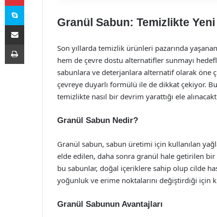
Skype
Granül Sabun: Temizlikte Yen
E-Posta ile paylaş
Yazdır
Son yıllarda temizlik ürünleri pazarında yaşanan 
hem de çevre dostu alternatifler sunmayı hedefl
sabunlara ve deterjanlara alternatif olarak öne ç
çevreye duyarlı formülü ile de dikkat çekiyor. B
temizlikte nasıl bir devrim yarattığı ele alınacaktı
Granül Sabun Nedir?
Granül sabun, sabun üretimi için kullanılan yağ
elde edilen, daha sonra granül hale getirilen bir
bu sabunlar, doğal içeriklere sahip olup cilde h
yoğunluk ve erime noktalarını değiştirdiği için 
Granül Sabunun Avantajları