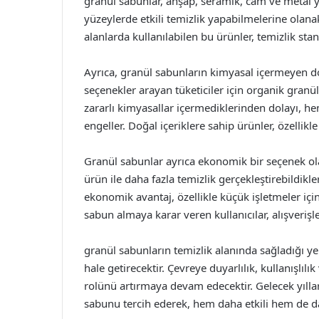
granül sabunlar, ahşap, seramik, cam ve metal yüze
yüzeylerde etkili temizlik yapabilmelerine olana
alanlarda kullanılabilen bu ürünler, temizlik stan
Ayrıca, granül sabunların kimyasal içermeyen do
seçenekler arayan tüketiciler için organik granü
zararlı kimyasallar içermediklerinden dolayı, h
engeller. Doğal içeriklere sahip ürünler, özellikl
Granül sabunlar ayrıca ekonomik bir seçenek olar
ürün ile daha fazla temizlik gerçekleştirebildikl
ekonomik avantaj, özellikle küçük işletmeler içi
sabun almaya karar veren kullanıcılar, alışverişl
granül sabunların temizlik alanında sağladığı ye
hale getirecektir. Çevreye duyarlılık, kullanışlı
rolünü artırmaya devam edecektir. Gelecek yıllar
sabunu tercih ederek, hem daha etkili hem de da