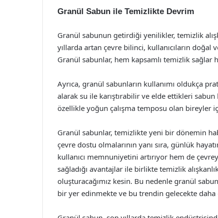
Granül Sabun ile Temizlikte Devrim
Granül sabunun getirdiği yenilikler, temizlik alış
yıllarda artan çevre bilinci, kullanıcıların doğa
Granül sabunlar, hem kapsamlı temizlik sağlar 
Ayrıca, granül sabunların kullanımı oldukça prati
alarak su ile karıştırabilir ve elde ettikleri sabun
özellikle yoğun çalışma temposu olan bireyler iç
Granül sabunlar, temizlikte yeni bir dönemin ha
çevre dostu olmalarının yanı sıra, günlük hayat
kullanıcı memnuniyetini artırıyor hem de çevreye
sağladığı avantajlar ile birlikte temizlik alışkanl
oluşturacağımız kesin. Bu nedenle granül sabun
bir yer edinmekte ve bu trendin gelecekte dah
Granül sabun, son yıllarda temizlik endüstrisind