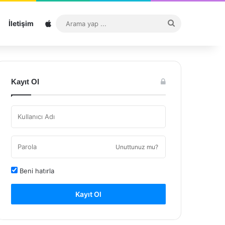
Sitemap
Arama
İletişim
yap
...
Kayıt Ol
Unuttunuz mu?
Beni hatırla
Kayıt Ol