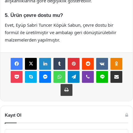
alışkanlıklarına göre değişiklik gösterebilir.
5. Ürün çevre dostu mu?
Evet, Eyüp Sabri Tuncer Köpük Sabun, çevre dostu bir
formül ile üretilmiştir ve ambalajı geri dönüştürülebilir
malzemelerden yapılmıştır.
Facebook
X
LinkedIn
Tumblr
Pinterest
Reddit
VKontakte
Odnok
Pocket
Skype
Messenger
WhatsApp
Telegram
Viber
Line
E-Posta ile payla
Yazdır
Kayıt Ol