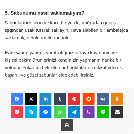
5. Sabunumu nasıl saklamalıyım?
Sabunlarınızı serin ve kuru bir yerde, doğrudan güneş
ışığından uzak tutarak saklayın. Hava alabilen bir ambalajda
saklamak, nemlenmelerini önler.
Evde sabun yapımı, yaratıcılığınızı ortaya koymanın ve
kişisel bakım ürünlerinizi kendinizin yapmanın harika bir
yoludur. Yukarıda belirtilen püf noktalarına dikkat ederek,
başarılı ve güzel sabunlar elde edebilirsiniz.
Facebook
X
LinkedIn
Tumblr
Pinterest
Reddit
VKontakte
Odnok
Pocket
Skype
Messenger
WhatsApp
Telegram
Viber
Line
E-Posta ile payla
Yazdır