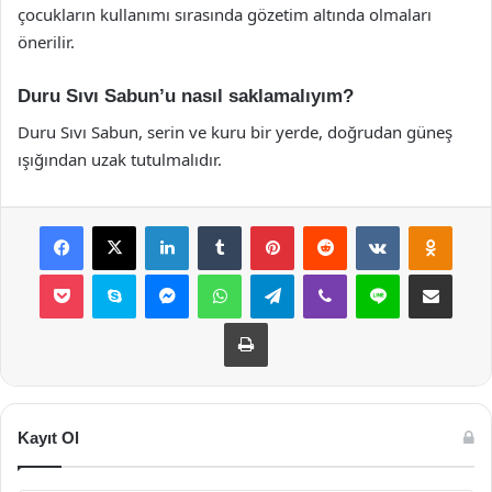
çocukların kullanımı sırasında gözetim altında olmaları
önerilir.
Duru Sıvı Sabun’u nasıl saklamalıyım?
Duru Sıvı Sabun, serin ve kuru bir yerde, doğrudan güneş
ışığından uzak tutulmalıdır.
Facebook
X
LinkedIn
Tumblr
Pinterest
Reddit
VKontakte
Odnok
Pocket
Skype
Messenger
WhatsApp
Telegram
Viber
Line
E-Posta ile payla
Yazdır
Kayıt Ol