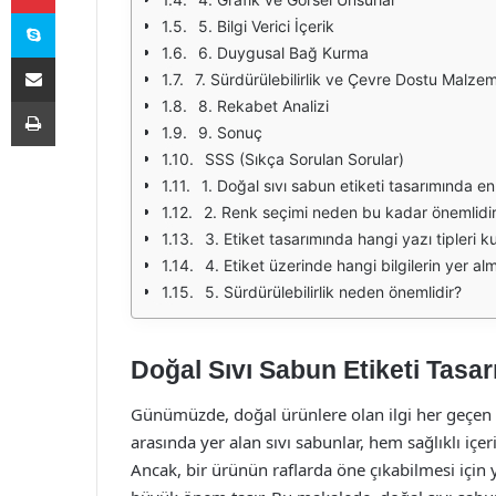
Skype
5. Bilgi Verici İçerik
6. Duygusal Bağ Kurma
E-Posta ile paylaş
7. Sürdürülebilirlik ve Çevre Dostu Malze
Yazdır
8. Rekabet Analizi
9. Sonuç
SSS (Sıkça Sorulan Sorular)
1. Doğal sıvı sabun etiketi tasarımında en
2. Renk seçimi neden bu kadar önemlidi
3. Etiket tasarımında hangi yazı tipleri ku
4. Etiket üzerinde hangi bilgilerin yer a
5. Sürdürülebilirlik neden önemlidir?
Doğal Sıvı Sabun Etiketi Tasar
Günümüzde, doğal ürünlere olan ilgi her geçen g
arasında yer alan sıvı sabunlar, hem sağlıklı içer
Ancak, bir ürünün raflarda öne çıkabilmesi için y