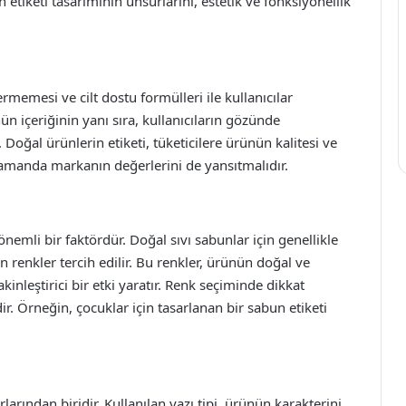
etiketi tasarımının unsurlarını, estetik ve fonksiyonellik
rmemesi ve cilt dostu formülleri ile kullanıcılar
n içeriğinin yanı sıra, kullanıcıların gözünde
Doğal ürünlerin etiketi, tüketicilere ürünün kalitesi ve
zamanda markanın değerlerini de yansıtmalıdır.
nemli bir faktördür. Doğal sıvı sabunlar için genellikle
an renkler tercih edilir. Bu renkler, ürünün doğal ve
leştirici bir etki yaratır. Renk seçiminde dikkat
ir. Örneğin, çocuklar için tasarlanan bir sabun etiketi
larından biridir. Kullanılan yazı tipi, ürünün karakterini