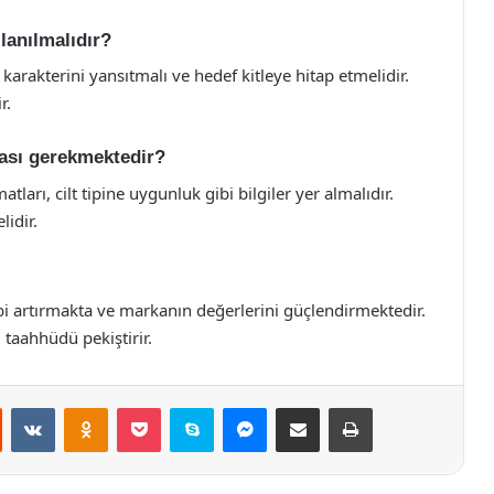
llanılmalıdır?
 karakterini yansıtmalı ve hedef kitleye hitap etmelidir.
r.
lması gerekmektedir?
tları, cilt tipine uygunluk gibi bilgiler yer almalıdır.
lidir.
ebi artırmakta ve markanın değerlerini güçlendirmektedir.
taahhüdü pekiştirir.
st
Reddit
VKontakte
Odnoklassniki
Pocket
Skype
Messenger
E-Posta ile paylaş
Yazdır