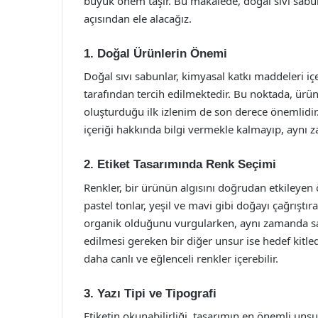
büyük önem taşır. Bu makalede, doğal sıvı sabun 
açısından ele alacağız.
1. Doğal Ürünlerin Önemi
Doğal sıvı sabunlar, kimyasal katkı maddeleri içe
tarafından tercih edilmektedir. Bu noktada, ürünü
oluşturduğu ilk izlenim de son derece önemlidir. 
içeriği hakkında bilgi vermekle kalmayıp, aynı 
2. Etiket Tasarımında Renk Seçimi
Renkler, bir ürünün algısını doğrudan etkileyen ö
pastel tonlar, yeşil ve mavi gibi doğayı çağrıştır
organik olduğunu vurgularken, aynı zamanda sakin
edilmesi gereken bir diğer unsur ise hedef kitled
daha canlı ve eğlenceli renkler içerebilir.
3. Yazı Tipi ve Tipografi
Etiketin okunabilirliği, tasarımın en önemli unsur