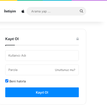
Sitemap
Arama
İletişim
yap
...
Kayıt Ol
Unuttunuz mu?
Beni hatırla
Kayıt Ol