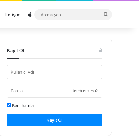
Sitemap
Arama
İletişim
yap
...
Kayıt Ol
Unuttunuz mu?
Beni hatırla
Kayıt Ol