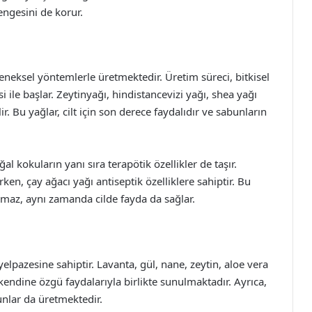
engesini de korur.
leneksel yöntemlerle üretmektedir. Üretim süreci, bitkisel
i ile başlar. Zeytinyağı, hindistancevizi yağı, shea yağı
lir. Bu yağlar, cilt için son derece faydalıdır ve sabunların
l kokuların yanı sıra terapötik özellikler de taşır.
rken, çay ağacı yağı antiseptik özelliklere sahiptir. Bu
maz, aynı zamanda cilde fayda da sağlar.
yelpazesine sahiptir. Lavanta, gül, nane, zeytin, aloe vera
 kendine özgü faydalarıyla birlikte sunulmaktadır. Ayrıca,
bunlar da üretmektedir.