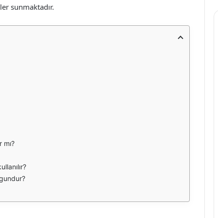
ler sunmaktadır.
r mı?
llanılır?
uygundur?