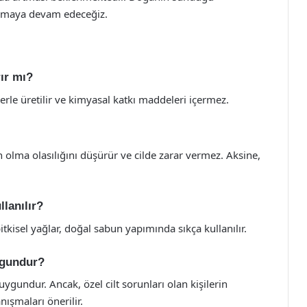
turmaya devam edeceğiz.
rır mı?
le üretilir ve kimyasal katkı maddeleri içermez.
n olma olasılığını düşürür ve cilde zarar vermez. Aksine,
lanılır?
itkisel yağlar, doğal sabun yapımında sıkça kullanılır.
uygundur?
 uygundur. Ancak, özel cilt sorunları olan kişilerin
ışmaları önerilir.