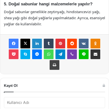
5. Doğal sabunlar hangi malzemelerle yapılır?
Doğal sabunlar genellikle zeytinyağı, hindistancevizi yağı,
shea yağı gibi doğal yağlarla yapılmaktadır. Ayrıca, esansiyel
yağlar da kullanılabilir.
Facebook
X
LinkedIn
Tumblr
Pinterest
Reddit
VKontakte
Odnok
Pocket
Skype
Messenger
WhatsApp
Telegram
Viber
Line
E-Posta ile payla
Yazdır
Kayıt Ol