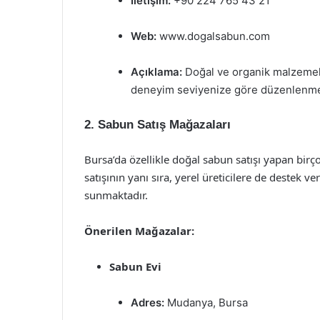
İletişim:
+90 224 765 43 21
Web:
www.dogalsabun.com
Açıklama:
Doğal ve organik malzemele
deneyim seviyenize göre düzenlenme
2. Sabun Satış Mağazaları
Bursa’da özellikle doğal sabun satışı yapan bi
satışının yanı sıra, yerel üreticilere de destek v
sunmaktadır.
Önerilen Mağazalar:
Sabun Evi
Adres:
Mudanya, Bursa