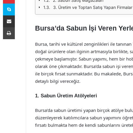
2. Sabun Satış Mağazaları
Skype
3. Üretim ve Toptan Satış Yapan Firmalar
E-Posta ile paylaş
Bursa’da Sabun İşi Veren Yerler:
Yazdır
Bursa, tarihi ve kültürel zenginlikleri ile tanınan
doğal ürünlere olan ilginin artmasıyla birlikte, 
çekmeye başlamıştır. Sabun yapımı, hem bir hobi 
olarak öne çıkmaktadır. Bursa’da sabun işi veren 
ile birçok fırsat sunmaktadır. Bu makalede, Bursa
detaylı bilgi vereceğiz.
1. Sabun Üretim Atölyeleri
Bursa’da sabun üretimi yapan birçok atölye bulun
düzenleyerek katılımcılara sabun yapımını öğretm
fırsatı bulmakta hem de kendi sabunlarını ürete