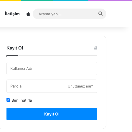
Sitemap
Arama
İletişim
yap
...
Kayıt Ol
Unuttunuz mu?
Beni hatırla
Kayıt Ol