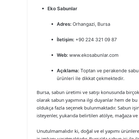
Eko Sabunlar
Adres:
Orhangazi, Bursa
İletişim:
+90 224 321 09 87
Web:
www.ekosabunlar.com
Açıklama:
Toptan ve perakende sabun 
ürünleri ile dikkat çekmektedir.
Bursa, sabun üretimi ve satışı konusunda birçok
olarak sabun yapımına ilgi duyanlar hem de bu al
oldukça fazla seçenek bulunmaktadır. Sabun işi
isteyenler, yukarıda belirtilen atölye, mağaza ve f
Unutulmamalıdır ki, doğal ve el yapımı ürünlere
iş imkanı yaratmaktadır. Bursa’da sabun işi ile ilg