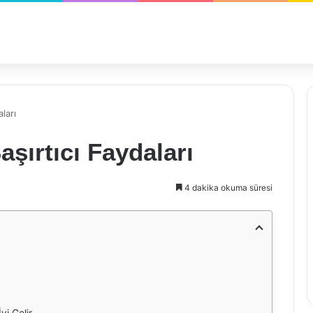
ları
şırtıcı Faydaları
4 dakika okuma süresi
yi Gelir