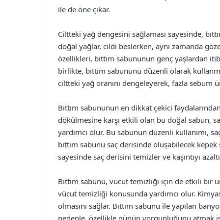
ile de öne çıkar.
Ciltteki yağ dengesini sağlaması sayesinde, bıtt
doğal yağlar, cildi beslerken, aynı zamanda göz
özellikleri, bıttım sabununun genç yaşlardan itib
birlikte, bıttım sabununu düzenli olarak kullanm
ciltteki yağ oranını dengeleyerek, fazla sebum ür
Bıttım sabununun en dikkat çekici faydalarından b
dökülmesine karşı etkili olan bu doğal sabun, sa
yardımcı olur. Bu sabunun düzenli kullanımı, saç
bıttım sabunu saç derisinde oluşabilecek kepek 
sayesinde saç derisini temizler ve kaşıntıyı azaltı
Bıttım sabunu, vücut temizliği için de etkili bir 
vücut temizliği konusunda yardımcı olur. Kimyas
olmasını sağlar. Bıttım sabunu ile yapılan banyo,
nedenle, özellikle günün yorgunluğunu atmak ist