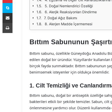
Skype
5. Doğal Nemlendirici Özelliği
6. Alerjik Reaksiyonları Dindirme
E-Posta ile paylaş
7. Doğal Ağız Bakımı
Yazdır
8. Alerjen Madde İçermemesi
Bıttım Sabununun Şaşırtı
Bıttım sabunu, özellikle Güneydoğu Anadolu Bölg
edilen doğal bir üründür. Yüzyıllardır kullanıla
birçok fayda sunmaktadır. Bıttım sabununun şaşır
benimsemek isteyenler için oldukça önemlidir.
1. Cilt Temizliği ve Canlandırm
Bıttım sabunu, doğal bir antiseptik özelliğe sahipt
bakterileri etkili bir şekilde temizler. Sabun, cil
önlenmesine yardımcı olur. Düzenli kullanımda ci