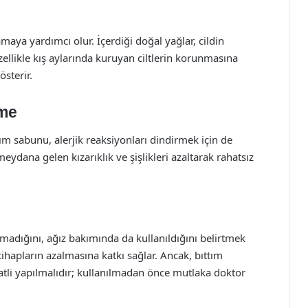
aya yardımcı olur. İçerdiği doğal yağlar, cildin
ellikle kış aylarında kuruyan ciltlerin korunmasına
österir.
rme
ım sabunu, alerjik reaksiyonları dindirmek için de
 meydana gelen kızarıklık ve şişlikleri azaltarak rahatsız
olmadığını, ağız bakımında da kullanıldığını belirtmek
 iltihapların azalmasına katkı sağlar. Ancak, bıttım
tli yapılmalıdır; kullanılmadan önce mutlaka doktor