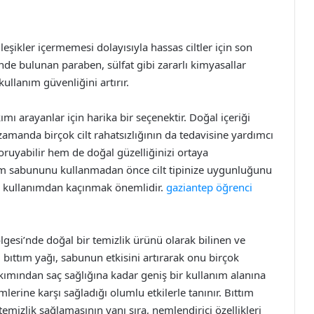
eşikler içermemesi dolayısıyla hassas ciltler için son
e bulunan paraben, sülfat gibi zararlı kimyasallar
ullanım güvenliğini artırır.
ımı arayanlar için harika bir seçenektir. Doğal içeriği
ı zamanda birçok cilt rahatsızlığının da tedavisine yardımcı
oruyabilir hem de doğal güzelliğinizi ortaya
ıttım sabununu kullanmadan önce cilt tipinize uygunluğunu
a kullanımdan kaçınmak önemlidir.
gaziantep öğrenci
esi’nde doğal bir temizlik ürünü olarak bilinen ve
i bıttım yağı, sabunun etkisini artırarak onu birçok
bakımından saç sağlığına kadar geniş bir kullanım alanına
lemlerine karşı sağladığı olumlu etkilerle tanınır. Bıttım
emizlik sağlamasının yanı sıra, nemlendirici özellikleri