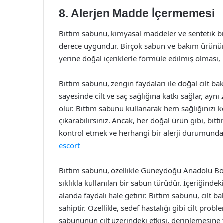
8. Alerjen Madde İçermemesi
Bıttım sabunu, kimyasal maddeler ve sentetik bil
derece uygundur. Birçok sabun ve bakım ürününd
yerine doğal içeriklerle formüle edilmiş olması, k
Bıttım sabunu, zengin faydaları ile doğal cilt bak
sayesinde cilt ve saç sağlığına katkı sağlar, ayn
olur. Bıttım sabunu kullanarak hem sağlığınızı k
çıkarabilirsiniz. Ancak, her doğal ürün gibi, b
kontrol etmek ve herhangi bir alerji durumund
escort
Bıttım sabunu, özellikle Güneydoğu Anadolu Bölg
sıklıkla kullanılan bir sabun türüdür. İçeriğindek
alanda faydalı hale getirir. Bıttım sabunu, cilt 
sahiptir. Özellikle, sedef hastalığı gibi cilt prob
sabununun cilt üzerindeki etkisi, derinlemesine t