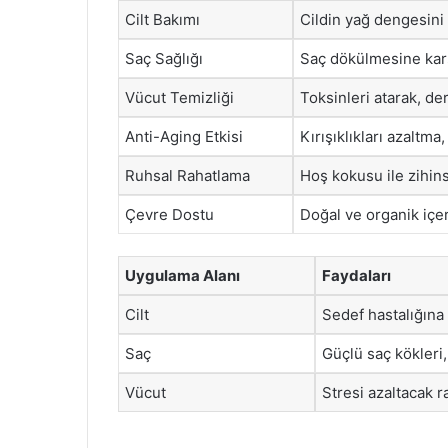
Cilt Bakımı
Cildin yağ dengesini
Saç Sağlığı
Saç dökülmesine karş
Vücut Temizliği
Toksinleri atarak, de
Anti-Aging Etkisi
Kırışıklıkları azaltma,
Ruhsal Rahatlama
Hoş kokusu ile zihin
Çevre Dostu
Doğal ve organik içerik
Uygulama Alanı
Faydaları
Cilt
Sedef hastalığına k
Saç
Güçlü saç kökleri,
Vücut
Stresi azaltacak r