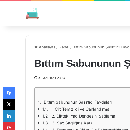
Anasayfa
/
Genel
/
Bıttım Sabununun Şaşırtıcı Fayda
Bıttım Sabununun Şa
31 Ağustos 2024
Facebook
X
Bıttım Sabununun Şaşırtıcı Faydaları
1. Cilt Temizliği ve Canlandırma
LinkedIn
2. Ciltteki Yağ Dengesini Sağlama
Pinterest
3. Saç Sağlığına Katkı
4. Egzama ve Diğer Cilt Rahatsızlıklarına İ