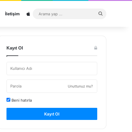
Sitemap
Arama
İletişim
yap
...
Kayıt Ol
Unuttunuz mu?
Beni hatırla
Kayıt Ol