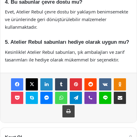
4. Bu sabunlar çevre dostu mu?
Evet, Atelier Rebul çevre dostu bir yaklaşım benimsemekte
ve ürünlerinde geri dönüştürülebilir malzemeler
kullanmaktadır.
5. Atelier Rebul sabunları hediye olarak uygun mu?
Kesinlikle! Atelier Rebul sabunları, şık ambalajları ve zarif
tasarımları ile hediye olarak mükemmel bir seçenektir.
Facebook
X
LinkedIn
Tumblr
Pinterest
Reddit
VKontakte
Odnok
Pocket
Skype
Messenger
WhatsApp
Telegram
Viber
Line
E-Posta ile payla
Yazdır