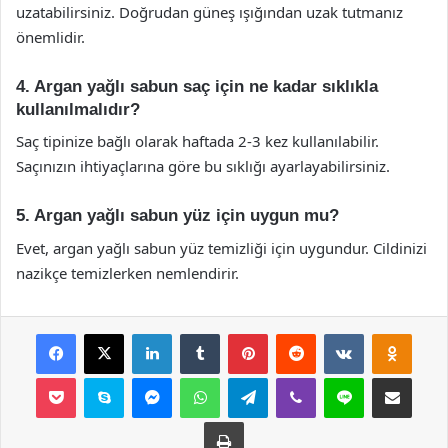
uzatabilirsiniz. Doğrudan güneş ışığından uzak tutmanız
önemlidir.
4. Argan yağlı sabun saç için ne kadar sıklıkla
kullanılmalıdır?
Saç tipinize bağlı olarak haftada 2-3 kez kullanılabilir.
Saçınızın ihtiyaçlarına göre bu sıklığı ayarlayabilirsiniz.
5. Argan yağlı sabun yüz için uygun mu?
Evet, argan yağlı sabun yüz temizliği için uygundur. Cildinizi
nazikçe temizlerken nemlendirir.
Facebook
X
LinkedIn
Tumblr
Pinterest
Reddit
VKontakte
Odnok
Pocket
Skype
Messenger
WhatsApp
Telegram
Viber
Line
E-Posta ile payla
Yazdır