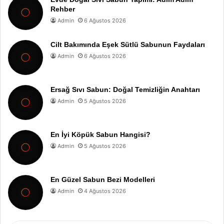
Rehber
Admin
6 Ağustos 2026
Cilt Bakımında Eşek Sütlü Sabunun Faydaları
Admin
6 Ağustos 2026
Ersağ Sıvı Sabun: Doğal Temizliğin Anahtarı
Admin
5 Ağustos 2026
En İyi Köpük Sabun Hangisi?
Admin
5 Ağustos 2026
En Güzel Sabun Bezi Modelleri
Admin
4 Ağustos 2026