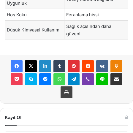
Uygunluk
Hoş Koku
Ferahlama hissi
Sağlık açısından daha
Düşük Kimyasal Kullanımı
güvenli
Facebook
X
LinkedIn
Tumblr
Pinterest
Reddit
VKontakte
Odnok
Pocket
Skype
Messenger
WhatsApp
Telegram
Viber
Line
E-Posta ile payla
Yazdır
Kayıt Ol