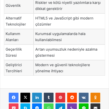
Riskler ve kötü niyetli yazılımlara karşı
Güvenlik
dikkat gerektirir
Alternatif
HTML5 ve JavaScript gibi modern
Teknolojiler
çözümler
Kullanım
Kurumsal uygulamalarda hala
Alanları
kullanılabilmesi
Geçerlilik
Artan uyumsuzluk nedeniyle azalma
Süresi
göstermesi
Geliştirici
Modern ve güvenli teknolojilere
Tercihleri
yönelme ihtiyacı
Facebook
X
LinkedIn
Tumblr
Pinterest
Reddit
VKontakte
Odnok
Pocket
Skype
Messenger
WhatsApp
Telegram
Viber
Line
E-Posta ile payla